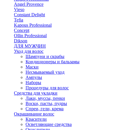
Angel Provence
Vieso
Constant Delight
Tefia
Kapous Professional
Concept
Ollin Professional
Dikson
ДЛЯ МУЖЧИН
Уход для волос
Шампуни и скрабы
Кондиционеры и бальзамы
Маски
Несмываемый уход
Ампулы
Наборы
Процедуры для волос
Средства для укладки
Лаки, муссы, пенки
Воски, пасты, пудры
Спреи, гели, крема
Окрашивание волос
Красители
Осветляющие средства
Окислители