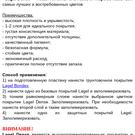
самых лучших и востребованных цветов.
Преимущества:
- высокая плотность и укрывистость;
- 1-2 слоя для идеального покрытия;
- густая консистенция материала;
- отсутствие дополнительной толщины;
- качественный пигмент;
- безопасная формула;
- стойкие цвета;
- экономичный расход;
- практически полное отсутствие запаха.
Способ применения:
1) на подготовленную пластину нанести грунтовочное покрытие
Lagel Bondex
.
2) нанести одно из базовых покрытий Lagel и заполимеризовать.
3) тонким равномерным слоем нанести выбранное цветное
покрытие Lagel Dense. Заполимеризовать. При необходимости
нанести второй слой и также заполимеризовать.
4) нанести одно из защитных покрытий Lagel.
Заполимеризовать.
ВНИМАНИЕ!
Lagel Dense
является высокопигментированным продуктом и