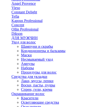
Angel Provence
Vieso
Constant Delight
Tefia
Kapous Professional
Concept
Ollin Professional
Dikson
ДЛЯ МУЖЧИН
Уход для волос
Шампуни и скрабы
Кондиционеры и бальзамы
Маски
Несмываемый уход
Ампулы
Наборы
Процедуры для волос
Средства для укладки
Лаки, муссы, пенки
Воски, пасты, пудры
Спреи, гели, крема
Окрашивание волос
Красители
Осветляющие средства
Окислители